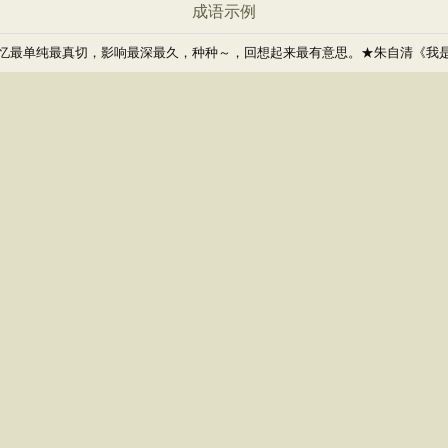
成语示例
忆最单纯最真切，影响最深最久，种种～，回想起来最有意思。★朱自清《我