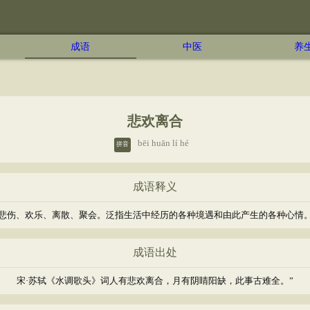
成语
中医
养
悲欢离合
bēi huān lí hé
拼音
成语释义
悲伤、欢乐、离散、聚会。泛指生活中经历的各种境遇和由此产生的各种心情
成语出处
宋·苏轼《水调歌头》词人有悲欢离合，月有阴睛阳缺，此事古难全。”