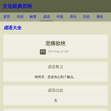
文化经典百科
首页
诗词
解梦
成语
中医
养生
历史
测名
成语大全
悲痛欲绝
bēi tòng yù jué
拼音
成语释义
绝穷尽。悲哀伤心到了极点。
成语出处
无