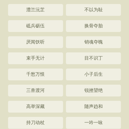
澧兰沅芷
不以为耻
砥兵砺伍
换骨夺胎
厌闻饫听
销魂夺魄
束手无计
目不识丁
千愁万恨
小子后生
三兽渡河
锐挫望绝
高举深藏
随声趋和
持刀动杖
一吟一咏