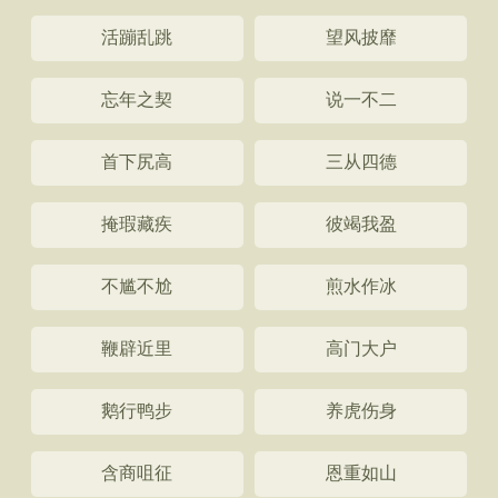
活蹦乱跳
望风披靡
忘年之契
说一不二
首下尻高
三从四德
掩瑕藏疾
彼竭我盈
不尴不尬
煎水作冰
鞭辟近里
高门大户
鹅行鸭步
养虎伤身
含商咀征
恩重如山