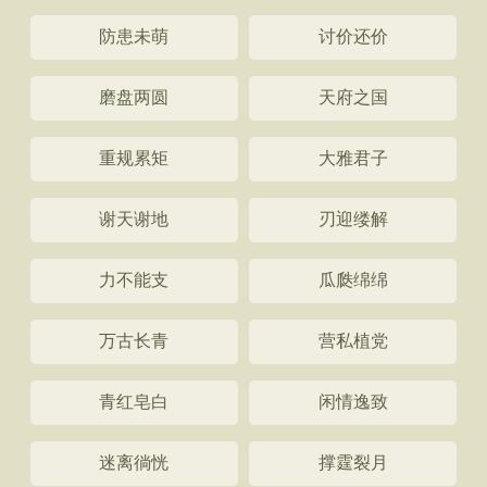
防患未萌
讨价还价
磨盘两圆
天府之国
重规累矩
大雅君子
谢天谢地
刃迎缕解
力不能支
瓜瓞绵绵
万古长青
营私植党
青红皂白
闲情逸致
迷离徜恍
撑霆裂月