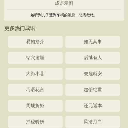
成语示例
她听到儿子遭到车祸的消息，悲痛欲绝。
更多热门成语
易如拾芥
如无其事
钻穴逾垣
后继有人
大街小巷
去危就安
巧语花言
超俗绝世
周规折矩
还元返本
抽秘骋妍
风清月白