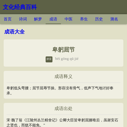
文化经典百科
首页
诗词
解梦
成语
中医
养生
历史
测名
成语大全
卑躬屈节
bēi gōng qū jié
拼音
成语释义
卑躬低头弯腰；屈节屈辱节操。形容没有骨气，低声下气地讨好奉
承。
成语出处
宋·魏了翁《江陵州丛兰精舍记》公卿大臣皆卑躬屈膝唯后，虽谢安石
之贤也，而犹不能免。”