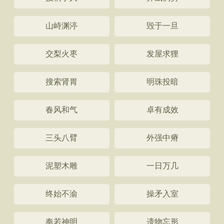
山峙渊渟
毁于一旦
交梨火枣
发屋求狸
搜索肾胃
明珠投暗
春风和气
卓有成效
三头八臂
外强中瘠
泥塑木雕
一日万几
终始不渝
操矛入室
奉若神明
遗物忘形