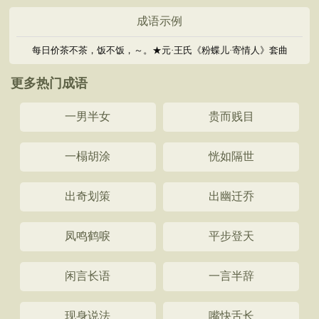
成语示例
每日价茶不茶，饭不饭，～。★元·王氏《粉蝶儿·寄情人》套曲
更多热门成语
一男半女
贵而贱目
一榻胡涂
恍如隔世
出奇划策
出幽迁乔
凤鸣鹤唳
平步登天
闲言长语
一言半辞
现身说法
嘴快舌长