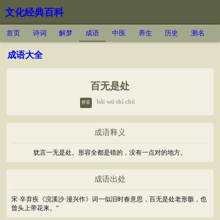
文化经典百科
首页
诗词
解梦
成语
中医
养生
历史
测名
成语大全
百无是处
bǎi wú shì chù
拼音
成语释义
犹言一无是处。形容全都是错的，没有一点对的地方。
成语出处
宋·辛弃疾《浣溪沙·漫兴作》词一似旧时春意思，百无是处老形骸，也
曾头上带花来。”