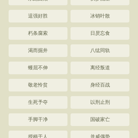
逞强好胜
冰销叶散
朽条腐索
日昃忘食
渴而掘井
八纮同轨
蠖屈不伸
离经叛道
敬老怜贫
身经百战
生死予夺
以刑止刑
手脚干净
国破家亡
授柄于人
并威偶势