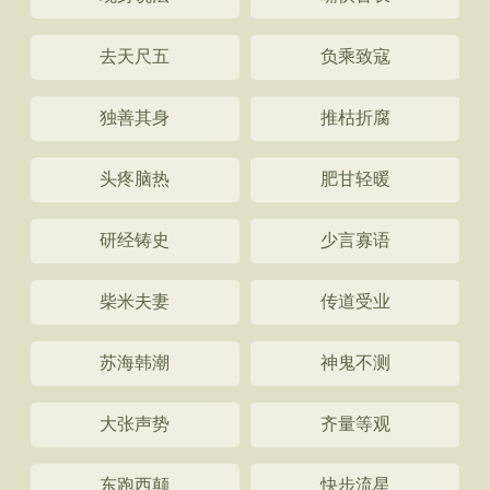
去天尺五
负乘致寇
独善其身
推枯折腐
头疼脑热
肥甘轻暖
研经铸史
少言寡语
柴米夫妻
传道受业
苏海韩潮
神鬼不测
大张声势
齐量等观
东跑西颠
快步流星