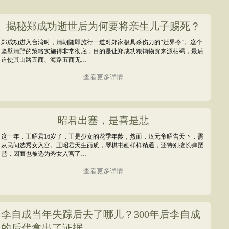
揭秘郑成功逝世后为何要将亲生儿子赐死？
郑成功进入台湾时，清朝随即施行一道对郑家极具杀伤力的“迁界令”。这个
坚壁清野的策略实施得非常彻底，目的是让郑成功粮饷物资来源枯竭，最后
迫使其山路五商、海路五商无…
查看更多详情
昭君出塞，是喜是悲
这一年，王昭君16岁了，正是少女的花季年龄，然而，汉元帝昭告天下，需
从民间选秀女入宫。王昭君天生丽质，琴棋书画样样精通，还特别擅长弹琵
琶，因而也被选为秀女入宫了…
查看更多详情
李自成当年失踪后去了哪儿？300年后李自成
的后代拿出了证据