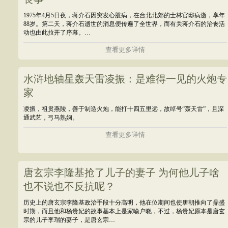
1975年4月5日夜，蒋介石因突发心脏病，在台北北郊的士林官邸病逝，享年
88岁。第二天，蒋介石逝世的消息便传遍了全世界，而有关蒋介石的治丧活
动也由此拉开了序幕。…
查看更多详情
水浒地轴星轰天雷凌振：是难得一见的火炮专
家
凌振，祖贯燕陵，善于制造火炮，能打十四五里远，故绰号“轰天雷”，且深
通武艺，弓马熟娴。
查看更多详情
唐玄宗李隆基抢了儿子的妻子 为何他儿子啥
也不说也不反抗呢？
历史上的唐玄宗李隆基政治手段十分高明，他在位期间也使唐朝推向了鼎盛
时期，而且他和杨贵妃的故事基本上是家喻户晓，不过，杨贵妃原本是唐玄
宗的儿子李瑁的妻子，是唐玄宗…