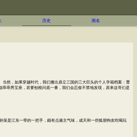
生
历史
测名
生。当然，如果穿越时代，我们搬出鼎立三国的三大巨头的个人学籍档案：曹
坐稳乖乖男宝座，若要刨根问底一番，我们会忍俊不禁地发现，原来这哥们是
孙策是江东一带的一把手，颇有点顽主气味，成天和一些狐朋狗友吃喝玩