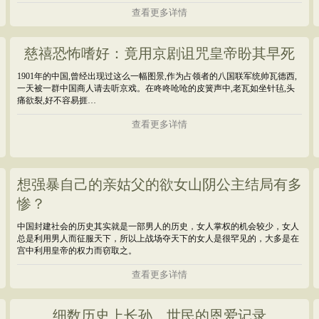
查看更多详情
慈禧恐怖嗜好：竟用京剧诅咒皇帝盼其早死
1901年的中国,曾经出现过这么一幅图景,作为占领者的八国联军统帅瓦德西,
一天被一群中国商人请去听京戏。在咚咚呛呛的皮簧声中,老瓦如坐针毡,头
痛欲裂,好不容易捱…
查看更多详情
想强暴自己的亲姑父的欲女山阴公主结局有多
惨？
中国封建社会的历史其实就是一部男人的历史，女人掌权的机会较少，女人
总是利用男人而征服天下，所以上战场夺天下的女人是很罕见的，大多是在
宫中利用皇帝的权力而窃取之。
查看更多详情
细数历史上长孙、世民的恩爱记录