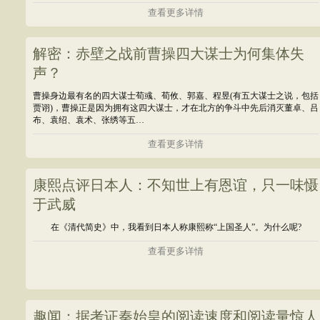
查看更多详情
解密：赤壁之战前曹操四大谋士为何集体失
声？
曹操身边最有名的四大谋士荀彧、荀攸、郭嘉、程昱(有五大谋士之说，包括
贾诩)，曹操正是因为拥有这四大谋士，才在北方的争斗中先后消灭董卓、吕
布、袁绍、袁术、张绣等五…
查看更多详情
康熙点评日本人：不知世上有恩谊，只一味慑
于武威
在《清代简史》中，我看到日本人称康熙称“上国圣人”。为什么呢?
查看更多详情
趣闻：据考证秦始皇的阅读速度和阅读量惊人