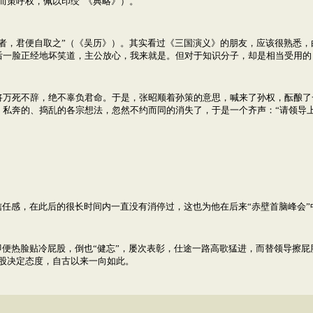
而策呼权，佩以印绶”《典略》）。
者，君便自取之”（《吴历》）。其实看过《三国演义》的朋友，应该很熟悉
后一脸正经地坏笑道，主公放心，我来就是。但对于知识分子，却是相当受用的
将万死不辞，绝不辜负君命。于是，张昭顺着孙策的意思，喊来了孙权，酝酿了
、私奔的、捣乱的各宗想法，忽然不约而同的消失了，于是一个齐声：“请领导
信任感，在此后的很长时间内一直没有消停过，这也为他在后来“赤壁首脑峰会
即便热脸贴冷屁股，倒也“健忘”，屡次表彰，仕途一路高歌猛进，而替领导擦
股决定态度，自古以来一向如此。