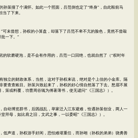
的孙策撞了个满怀。如此一个照面，吕范倒也定了“终身”，自此鞍前马
担当了下来。
？”可未曾想，孙权的小算盘，却落下了吕范不卑不亢的脸色，竟然不曾敲
批一下。”
劣的软磨硬泡，是不会有作用的，吕范一口回绝，也就自然了（“权时年
有独立的财政体系，当然，这对于孙权来说，绝对是个上佳的小金库。隔
非要查查账目。孙策兴致起来了，孙权的好心情自然落了下去。愁眉不展
用，策或料覆，功曹周谷辄为傅著薄书，使无谴问”《三国志》）。
，自幼博览群书，后因战乱，举家迁入江东避难，恰遇孙策创业，两人一
升堂拜母，如比肩之旧，文武之事，一以委昭”《三国志》）。
，低声道，孙权游手好闲，恐怕难堪重任，而孙翊（孙权的弟弟）骁勇善