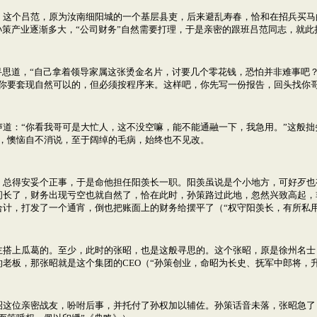
这个吕范，原为汝南细阳城的一个基层县吏，后来避乱寿春，恰和在招兵买马
孙策产业逐渐多大，“公司财务”自然需要打理，于是亲密的跟班吕范同志，就此
寻思道，“自己拿着领导家属这张烫金名片，讨要几个零花钱，恐怕并非难事吧
你要套现自然可以的，但必须按程序来。这样吧，你先写一份报告，回头找你哥
道：“你看我哥可是大忙人，这不没空嘛，能不能通融一下，我急用。”这般拙
，懊恼自不消说，至于阔绰的毛病，始终也不见改。
，总得安妥个正事，于是命他担任阳羡长一职。阳羡虽说是个小地方，可好歹也
间长了，财务出现亏空也就自然了，恰在此时，孙策路过此地，忽然兴致高起，
计，打发了一个通宵，倒也把账面上的财务给摆平了（“权守阳羡长，有所私
主搭上瓜葛的。至少，此时的张昭，也是这般寻思的。这个张昭，原是徐州名士
老板，那张昭就是这个集团的CEO（“孙策创业，命昭为长史、抚军中郎将，
昭这位亲密战友，吩咐后事，并托付了孙权加以辅佐。孙策话音未落，张昭急了