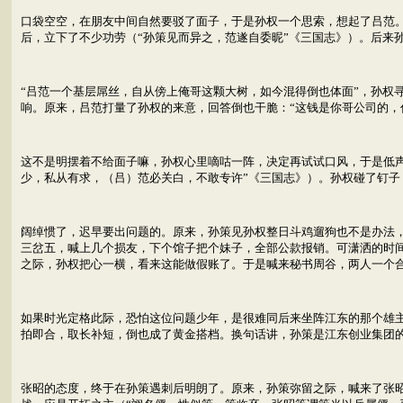
口袋空空，在朋友中间自然要驳了面子，于是孙权一个思索，想起了吕范。
后，立下了不少功劳（“孙策见而异之，范遂自委昵”《三国志》）。后来
“吕范一个基层屌丝，自从傍上俺哥这颗大树，如今混得倒也体面”，孙权
响。原来，吕范打量了孙权的来意，回答倒也干脆：“这钱是你哥公司的，
这不是明摆着不给面子嘛，孙权心里嘀咕一阵，决定再试试口风，于是低声
少，私从有求，（吕）范必关白，不敢专许”《三国志》）。孙权碰了钉子
阔绰惯了，迟早要出问题的。原来，孙策见孙权整日斗鸡遛狗也不是办法
三岔五，喊上几个损友，下个馆子把个妹子，全部公款报销。可潇洒的时
之际，孙权把心一横，看来这能做假账了。于是喊来秘书周谷，两人一个合
如果时光定格此际，恐怕这位问题少年，是很难同后来坐阵江东的那个雄
拍即合，取长补短，倒也成了黄金搭档。换句话讲，孙策是江东创业集团的
张昭的态度，终于在孙策遇刺后明朗了。原来，孙策弥留之际，喊来了张