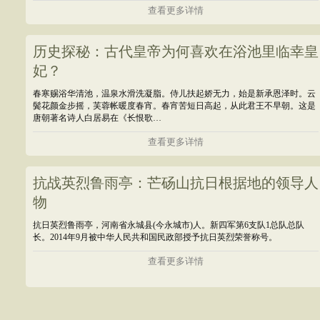
查看更多详情
历史探秘：古代皇帝为何喜欢在浴池里临幸皇
妃？
春寒赐浴华清池，温泉水滑洗凝脂。侍儿扶起娇无力，始是新承恩泽时。云
鬓花颜金步摇，芙蓉帐暖度春宵。春宵苦短日高起，从此君王不早朝。这是
唐朝著名诗人白居易在《长恨歌…
查看更多详情
抗战英烈鲁雨亭：芒砀山抗日根据地的领导人
物
抗日英烈鲁雨亭，河南省永城县(今永城市)人。新四军第6支队1总队总队
长。2014年9月被中华人民共和国民政部授予抗日英烈荣誉称号。
查看更多详情