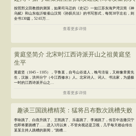
按照邢义田教授的测算，如果司马迁的《史记》一如江苏东海尹湾汉简《神
乌赋》和山东临沂银雀山汉简《孙膑兵法》的书写形式，每简38字左右，则
全书130篇，52.65万…
查看更多详情
黄庭坚简介 北宋时江西诗派开山之祖黄庭坚
生平
黄庭坚（1045－1105），字鲁直，自号山谷道人，晚号涪翁，又称豫章黄先
生，汉族，洪州分宁（今江西修水）人。北宋诗人、词人、书法家，为盛极
一时的江西诗派开山之…
查看更多详情
趣谈三国跳槽精英：猛将吕布数次跳槽失败
李咏跳了、白燕升跳了、王凯跳了、乐嘉跳了、李湘跳了，传言中连撒贝宁
也即将要跳槽了……进入3月以来，不管央视还是卫视，几乎每天都会传出
某某主持人跳槽的新闻，“跳槽…