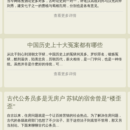
当今网络煮酒论史多对多，古时论史则一对一，评笔汉高祖刘邦与汉光武帝
刘秀，建安七子之一的曹植与蜀相孔明，分别也是各有意见。
查看更多详情
中国历史上十大冤案都有哪些
从比干剖心到清朝文字狱，中国历史上的冤狱何其多。罗织罪名，锻炼冤
狱，酷刑逼供，陷害忠良，历朝历代，薪火相传，是一门学问，也是一种传
统。虽然并非是什麽好的传统，可…
查看更多详情
古代公务员多是无房户 苏轼的宿舍曾是“楼歪
歪”
自古以来，住房问题就是一个让百姓苦恼的社会热点。为了解决住房问题，
古代的各级政府部门也想了不少法子。至于这些法子到底管不管用，那又另
当别论。下面来聊聊古代公务员…