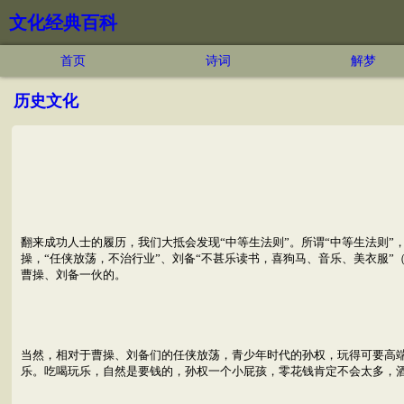
文化经典百科
首页
诗词
解梦
历史文化
翻来成功人士的履历，我们大抵会发现“中等生法则”。所谓“中等生法则
操，“任侠放荡，不治行业”、刘备“不甚乐读书，喜狗马、音乐、美衣服
曹操、刘备一伙的。
当然，相对于曹操、刘备们的任侠放荡，青少年时代的孙权，玩得可要高
乐。吃喝玩乐，自然是要钱的，孙权一个小屁孩，零花钱肯定不会太多，