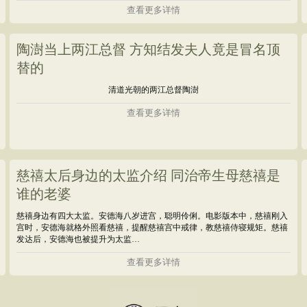
查看更多详情
陶澍当上两江总督 方知结发夫人竟是冒名顶
替的
清道光朝的两江总督陶澍
查看更多详情
慈禧太后身边的太监介绍 同治帝生母慈禧是
谁的老婆
慈禧身边有四大太监。安德海八岁进宫，聪明伶俐。电影版本中，慈禧刚入
宫时，安德海就格外照看慈禧，提醒慈禧宫中戒律，教慈禧侍寝规矩。慈禧
发达后，安德海也被提升为太监…
查看更多详情