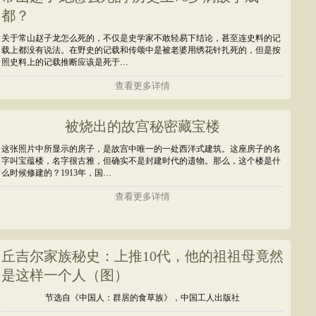
都？
关于常山赵子龙怎么死的，不仅是史学家不敢轻易下结论，甚至连史料的记
载上都没有说法。在野史的记载和传颂中是被老婆用绣花针扎死的，但是按
照史料上的记载推断应该是死于…
查看更多详情
被烧出的故宫秘密藏宝楼
这张照片中所显示的房子，是故宫中唯一的一处西洋式建筑。这座房子的名
字叫宝蕴楼，名字很古雅，但确实不是封建时代的遗物。那么，这个楼是什
么时候修建的？1913年，国…
查看更多详情
丘吉尔家族秘史：上推10代，他的祖祖母竟然
是这样一个人（图）
节选自《中国人：群居的食草族》，中国工人出版社