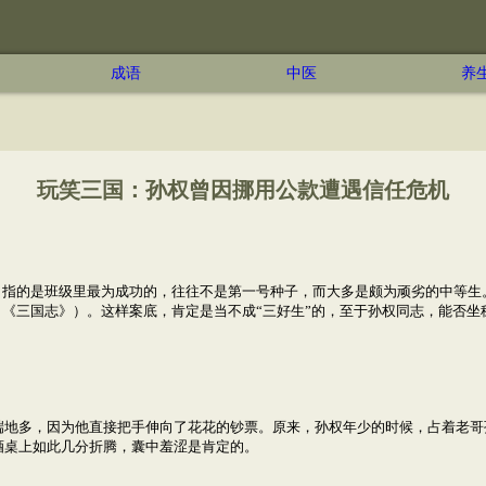
成语
中医
养
玩笑三国：孙权曾因挪用公款遭遇信任危机
”，指的是班级里最为成功的，往往不是第一号种子，而大多是颇为顽劣的中等
”（《三国志》）。这样案底，肯定是当不成“三好生”的，至于孙权同志，能否
端地多，因为他直接把手伸向了花花的钞票。原来，孙权年少的时候，占着老哥
酒桌上如此几分折腾，囊中羞涩是肯定的。