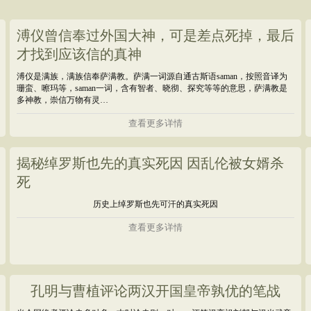
溥仪曾信奉过外国大神，可是差点死掉，最后
才找到应该信的真神
溥仪是满族，满族信奉萨满教。萨满一词源自通古斯语saman，按照音译为
珊蛮、嚓玛等，saman一词，含有智者、晓彻、探究等等的意思，萨满教是
多神教，崇信万物有灵…
查看更多详情
揭秘绰罗斯也先的真实死因 因乱伦被女婿杀
死
历史上绰罗斯也先可汗的真实死因
查看更多详情
孔明与曹植评论两汉开国皇帝孰优的笔战