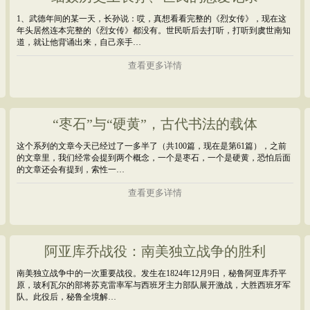
1、武德年间的某一天，长孙说：哎，真想看看完整的《烈女传》，现在这
年头居然连本完整的《烈女传》都没有。世民听后去打听，打听到虞世南知
道，就让他背诵出来，自己亲手…
查看更多详情
“枣石”与“硬黄”，古代书法的载体
这个系列的文章今天已经过了一多半了（共100篇，现在是第61篇），之前
的文章里，我们经常会提到两个概念，一个是枣石，一个是硬黄，恐怕后面
的文章还会有提到，索性一…
查看更多详情
阿亚库乔战役：南美独立战争的胜利
南美独立战争中的一次重要战役。发生在1824年12月9日，秘鲁阿亚库乔平
原，玻利瓦尔的部将苏克雷率军与西班牙主力部队展开激战，大胜西班牙军
队。此役后，秘鲁全境解…