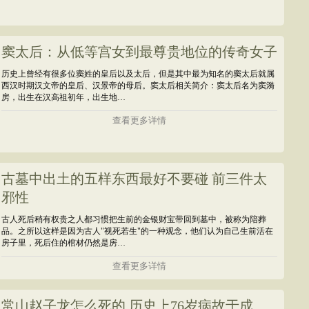
窦太后：从低等宫女到最尊贵地位的传奇女子
历史上曾经有很多位窦姓的皇后以及太后，但是其中最为知名的窦太后就属
西汉时期汉文帝的皇后、汉景帝的母后。窦太后相关简介：窦太后名为窦漪
房，出生在汉高祖初年，出生地…
查看更多详情
古墓中出土的五样东西最好不要碰 前三件太
邪性
古人死后稍有权贵之人都习惯把生前的金银财宝带回到墓中，被称为陪葬
品。之所以这样是因为古人"视死若生"的一种观念，他们认为自己生前活在
房子里，死后住的棺材仍然是房…
查看更多详情
常山赵子龙怎么死的 历史上76岁病故于成