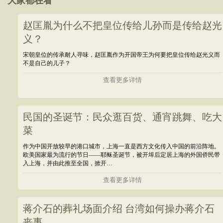
大家都在看
赵匡胤为什么不把皇位传给儿孙而是传给赵光
义？
宋朝皇位的传承耐人寻味，赵匡胤作为开国帝王为何要把皇位传给赵光义而
不是自己的儿子？
查看更多详情
民国的圣诞节：民众逛百货、通宵跳舞、吃大
菜
作为中国开放较早的港口城市，上海一直是西方文化传入中国的前沿阵地。
欧美国家最为流行的节日——耶稣圣诞节，被开埠后定居上海的外国侨民带
入上海，并由此推至全国，掀开…
查看更多详情
蒋介石的葬礼场面介绍 台湾如何操办蒋介石
丧事