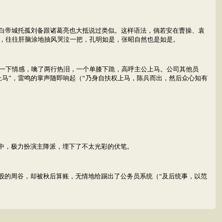
，白帝城托孤刘备跟诸葛亮也大抵说过类似。这样语法，倘若安在曹操、袁
，往往肝脑涂地抽风哭泣一把，孔明如是，张昭自然也是如是。
一下情感，噙了两行热泪，一个单膝下跪，高呼主公上马。公司其他员
上马”，雷鸣的掌声随即响起（“乃身自扶权上马，陈兵而出，然后众心知有
”中，极力扮演主降派，埋下了不太光彩的伏笔。
屁股的周谷，却被秋后算账，无情地给踢出了公务员系统（“及后统事，以范