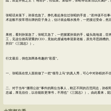
战，应是开拓之主（“翊名俨，性似策。策临卒，张昭等谓策当以兵属俨，
张昭话未落下，孙策也急了。挣扎着起身拉过张昭的手道，“若仲谋不任事
术这般不按常理出牌的臣子身上，估计就会顺水推舟，一把接过受命，然
果然，看到孙策急了，张昭又急了，一把握紧孙策的手，磕头跪地道，臣
工，见这位德高望重的CEO，竟如此虔诚地奉迎新老板，原先寻思跳槽的
所归”《三国志》）。
行文最后，倒也加两条有趣的“彩蛋”。
一、张昭虽在世人面前做了一把“领导上马”的真人秀，可心中对孙权的不
二、对于当年“挪用公款”事件的两位当事人，刚正不阿的吕范同志，孙权
忠诚，厚见信任，以谷能欺更簿书，不用也”《三国志》）。由此看来，屁