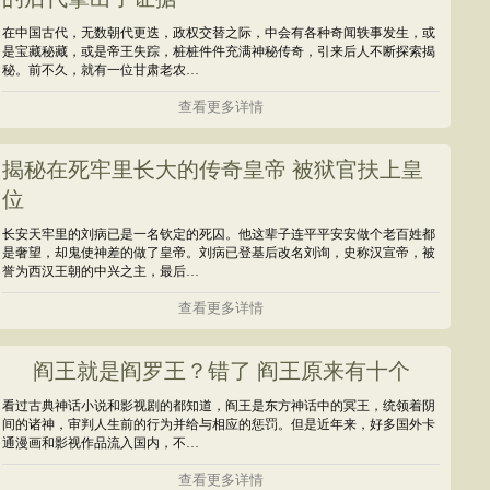
在中国古代，无数朝代更迭，政权交替之际，中会有各种奇闻轶事发生，或
是宝藏秘藏，或是帝王失踪，桩桩件件充满神秘传奇，引来后人不断探索揭
秘。前不久，就有一位甘肃老农…
查看更多详情
揭秘在死牢里长大的传奇皇帝 被狱官扶上皇
位
长安天牢里的刘病已是一名钦定的死囚。他这辈子连平平安安做个老百姓都
是奢望，却鬼使神差的做了皇帝。刘病已登基后改名刘询，史称汉宣帝，被
誉为西汉王朝的中兴之主，最后…
查看更多详情
阎王就是阎罗王？错了 阎王原来有十个
看过古典神话小说和影视剧的都知道，阎王是东方神话中的冥王，统领着阴
间的诸神，审判人生前的行为并给与相应的惩罚。但是近年来，好多国外卡
通漫画和影视作品流入国内，不…
查看更多详情