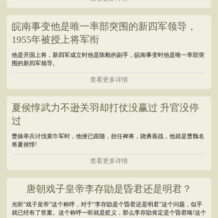
皖南事变他是唯一率部突围的新四军领导，
1955年被授上将军衔
他是开国上将，新四军成立时他是陈毅的副手，皖南事变时他是唯一率部突
围的新四军领导。
查看更多详情
夏侯惇武力不逊关羽却打仗没赢过 升官没停
过
曹操举兵讨伐黄巾军时，他便已跟随，担任裨将，骁勇善战，他就是曹魏名
将夏侯惇!
查看更多详情
唐朝戏子皇帝李存勖是昏君还是明君？
光听“戏子皇帝”这个称呼，对于“李存勖是个昏君还是明君”这个问题，似乎
就已经有了答案。这个称呼一听就是贬义，那么李存勖肯定是个昏君咯!这个