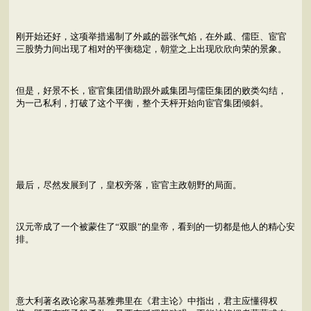
刚开始还好，这项举措遏制了外戚的嚣张气焰，在外戚、儒臣、宦官
三股势力间出现了相对的平衡稳定，朝堂之上出现欣欣向荣的景象。
但是，好景不长，宦官集团借助跟外戚集团与儒臣集团的败类勾结，
为一己私利，打破了这个平衡，整个天枰开始向宦官集团倾斜。
最后，尽然发展到了，皇权旁落，宦官主政朝野的局面。
汉元帝成了一个被蒙住了“双眼”的皇帝，看到的一切都是他人的精心安
排。
意大利著名政论家马基雅弗里在《君主论》中指出，君主应懂得权