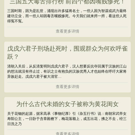
三国五大毒舌排行榜 前四个都因嘴贱惨死！
三国时期，因为是乱世，涌现出许多猛将名士，一些人因为智谋或武力最终
建功立业，而一些人却因毒舌嘴贱惨死。今天我们就来捋一捋，看这些人死
得冤不冤。
查看更多详情
戊戌六君子刑场赴死时，围观群众为何欢呼雀
跃？
清朝入关后，从反清复明到戊戌六君子，汉人想要反抗夺回属于汉族的江山
的想法就没有停止过，有识之士有抱负的汉族优秀人才也始终在呼吁大家将
异族赶走。戊戌六君子被大清官…
查看更多详情
为什么古代未婚的女子被称为黄花闺女
关于花钿的起源，据宋高承《事物纪厚》引《杂五行书》说：南朝宋武帝女
寿阳公主，一日卧于含章殿檐下，梅花落额上，成五出花，拂之不去，经三
日洗之乃
查看更多详情