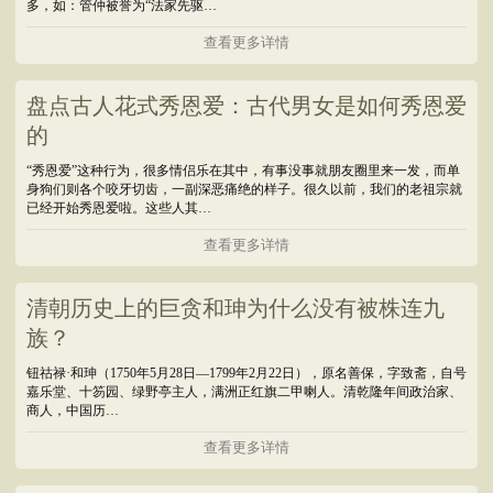
多，如：管仲被誉为“法家先驱…
查看更多详情
盘点古人花式秀恩爱：古代男女是如何秀恩爱
的
“秀恩爱”这种行为，很多情侣乐在其中，有事没事就朋友圈里来一发，而单
身狗们则各个咬牙切齿，一副深恶痛绝的样子。很久以前，我们的老祖宗就
已经开始秀恩爱啦。这些人其…
查看更多详情
清朝历史上的巨贪和珅为什么没有被株连九
族？
钮祜禄·和珅（1750年5月28日—1799年2月22日），原名善保，字致斋，自号
嘉乐堂、十笏园、绿野亭主人，满洲正红旗二甲喇人。清乾隆年间政治家、
商人，中国历…
查看更多详情