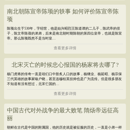
南北朝陈宣帝陈顼的轶事 如何评价陈宣帝陈
顼
陈顼出生于530年，字绍世，他是始兴昭烈王陈道谭的二儿子，陈武帝的侄
子，陈文帝陈蒨的弟弟，后来是南北朝时期陈朝的第四位皇帝，也就是陈宣
帝。那么陈顼既然不是当时皇…
查看更多详情
北宋灭亡的时候忠心报国的杨家将去哪了?
杨门虎将的传奇一直是咱们口中脍炙人口的故事，杨继业、杨延昭、杨宗保
三代英雄的故事家喻户晓，甚至连穆桂英挂帅也是广为流传。但是很多朋友
不知道有没有想过，北宋亡国的…
查看更多详情
中国古代对外战争的最大败笔 隋炀帝远征高
丽
朝鲜在古代是中国的附属国，他的历史就是被征服的历史，一直是小弟一样