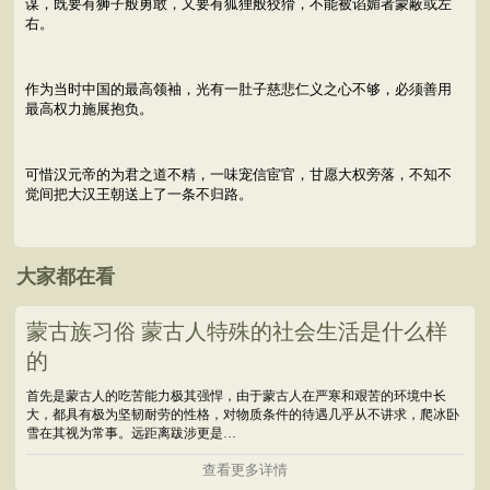
谋，既要有狮子般勇敢，又要有狐狸般狡猾，不能被谄媚者蒙蔽或左
右。
作为当时中国的最高领袖，光有一肚子慈悲仁义之心不够，必须善用
最高权力施展抱负。
可惜汉元帝的为君之道不精，一味宠信宦官，甘愿大权旁落，不知不
觉间把大汉王朝送上了一条不归路。
大家都在看
蒙古族习俗 蒙古人特殊的社会生活是什么样
的
首先是蒙古人的吃苦能力极其强悍，由于蒙古人在严寒和艰苦的环境中长
大，都具有极为坚韧耐劳的性格，对物质条件的待遇几乎从不讲求，爬冰卧
雪在其视为常事。远距离跋涉更是…
查看更多详情