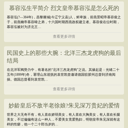
慕容泓生平简介 烈文皇帝慕容泓是怎么死的
慕容泓(?―384年)，昌黎棘城(今辽宁义县)人，鲜卑族，前燕景昭帝慕容俊之
子，前燕幽帝慕容暐之弟，十六国时期西燕政权建立者。慕容俊在位时期，
慕容泓被封为济北王…
查看更多详情
民国史上的那些大腕：北洋三杰龙虎狗的最后
结局
在北洋军阀势力中，有著名的“北洋三杰龙虎狗”之说。其缘起是：光绪二十
五年(1899年)冬，署理山东巡抚的袁世凯曾邀请德国驻胶州总督到济南阅
操。德国总督看到袁世凯…
查看更多详情
妙龄皇后不敌半老徐娘?朱见深万贵妃的爱情
世界之大无奇不有，有人喜欢娇弱美女，有人喜欢大胸美女，有人喜欢长腿
美女，不过偏偏有这么一种人，不爱美女竟爱熟妇，明朝皇帝朱见深就有这
样的性癖，他一个二十郎当岁的…