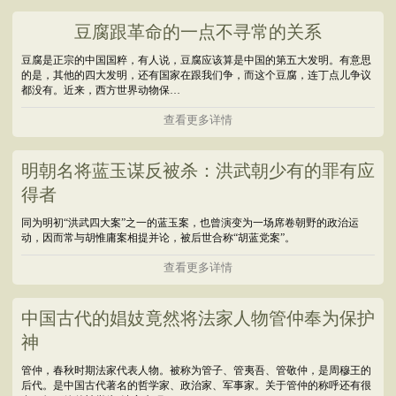
豆腐跟革命的一点不寻常的关系
豆腐是正宗的中国国粹，有人说，豆腐应该算是中国的第五大发明。有意思
的是，其他的四大发明，还有国家在跟我们争，而这个豆腐，连丁点儿争议
都没有。近来，西方世界动物保…
查看更多详情
明朝名将蓝玉谋反被杀：洪武朝少有的罪有应
得者
同为明初“洪武四大案”之一的蓝玉案，也曾演变为一场席卷朝野的政治运
动，因而常与胡惟庸案相提并论，被后世合称“胡蓝党案”。
查看更多详情
中国古代的娼妓竟然将法家人物管仲奉为保护
神
管仲，春秋时期法家代表人物。被称为管子、管夷吾、管敬仲，是周穆王的
后代。是中国古代著名的哲学家、政治家、军事家。关于管仲的称呼还有很