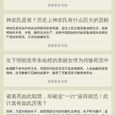
查看更多详情
神农氏是谁？历史上神农氏有什么巨大的贡献
神农氏是传说中的农业和医药的发明者。远古人民过着采集渔猎生活，他发
明制作木耒、木耜，教民农业生产。反映中国原始时代由采集渔猎向农耕生
产进步的情况。又传说他遍尝百…
查看更多详情
生下明朝皇帝朱祐樘的美丽女俘为何惨死宫中
纵观数千多年的帝王史，历朝历代的后宫无不是血雨腥风、人命如蚁的皇室
领地，在无数惨不忍睹的血案中，惨死了无数花容月貌青春美女。
查看更多详情
诸葛亮如此聪慧，却被这“一计”逼得就范！此
计真有如此厉害？
刘琦，乃是刘表的长子，按照我国古代的封建礼仪来说，长子即为嫡子，是