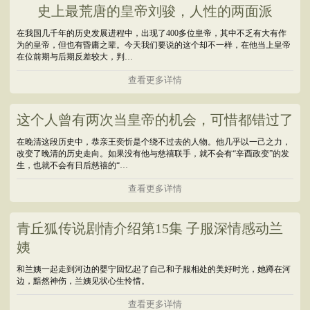
史上最荒唐的皇帝刘骏，人性的两面派
在我国几千年的历史发展进程中，出现了400多位皇帝，其中不乏有大有作
为的皇帝，但也有昏庸之辈。今天我们要说的这个却不一样，在他当上皇帝
在位前期与后期反差较大，判…
查看更多详情
这个人曾有两次当皇帝的机会，可惜都错过了
在晚清这段历史中，恭亲王奕忻是个绕不过去的人物。他几乎以一己之力，
改变了晚清的历史走向。如果没有他与慈禧联手，就不会有“辛酉政变”的发
生，也就不会有日后慈禧的“…
查看更多详情
青丘狐传说剧情介绍第15集 子服深情感动兰
姨
和兰姨一起走到河边的婴宁回忆起了自己和子服相处的美好时光，她蹲在河
边，黯然神伤，兰姨见状心生怜惜。
查看更多详情