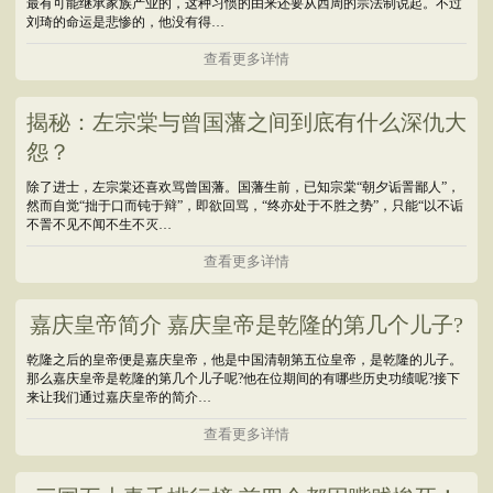
最有可能继承家族产业的，这种习惯的由来还要从西周的宗法制说起。不过
刘琦的命运是悲惨的，他没有得…
查看更多详情
揭秘：左宗棠与曾国藩之间到底有什么深仇大
怨？
除了进士，左宗棠还喜欢骂曾国藩。国藩生前，已知宗棠“朝夕诟詈鄙人”，
然而自觉“拙于口而钝于辩”，即欲回骂，“终亦处于不胜之势”，只能“以不诟
不詈不见不闻不生不灭…
查看更多详情
嘉庆皇帝简介 嘉庆皇帝是乾隆的第几个儿子?
乾隆之后的皇帝便是嘉庆皇帝，他是中国清朝第五位皇帝，是乾隆的儿子。
那么嘉庆皇帝是乾隆的第几个儿子呢?他在位期间的有哪些历史功绩呢?接下
来让我们通过嘉庆皇帝的简介…
查看更多详情