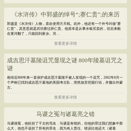
《水浒传》中郭盛的绰号“;赛仁贵”;的来历
郭盛是《水浒传》人物，喜欢使用方天戟。此外，他还有一个外号叫做“赛
仁贵”，其意思就是武功赛过薛仁贵。他原本是从事水银买卖的，但后来船
在黄河翻了，只能回到家乡。另…
查看更多详情
成吉思汗墓陵诅咒显现之谜 800年陵墓诅咒之
谜
相传近800年来一直保护成吉思汗墓陵不被人发现的一个诅咒，2002年8月一
个声称已找到成吉思汗墓地的美国考古队，突然放弃挖掘行动，并撤出外蒙
古。
查看更多详情
马谡之冤与诸葛亮之错
马谡很冤，他枉担了千古的骂名．马谡是有错的，但他的罪过我们想象中那
么大，他也不该担了所有的罪名．因为有人责任、错误比他还大（诸葛