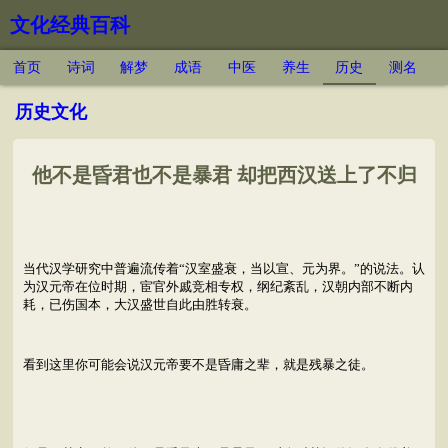
文化经典百科
首页
诗词
解梦
成语
中医
养生
历史
测名
历史文化
他不是昏君也不是暴君 却把西汉送上了不归
当代汉学研究中普遍流传着“汉室盛衰，当以宣、元为界。”的说法。认
为汉元帝在位时期，宦官外戚竞相专权，纲纪紊乱，汉朝内部不断内
耗，已伤国本，大汉盛世自此由胜转衰。
看到这里你可能会说汉元帝要不是昏庸之辈，就是残暴之徒。