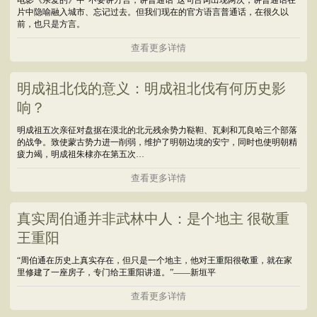
电影《亲爱的》中“不要讲方言，讲普通话”这句台词出现两次，讲普通话在
片中隐喻融入城市、忘记过去。但我们现在的官方语言普通话，在很久以
前，也只是方言。
查看更多详情
明成祖北伐的意义：明成祖北伐有何历史影
响？
明成祖五次亲征对盘据在漠北的北元残余势力鞑靼、瓦剌和兀良哈三个部落
的战争。致使蒙古势力进一削弱，维护了明朝边境的安宁，同时也使明朝精
疲力竭，明成祖朱棣亦在第五次…
查看更多详情
真实周伯通并非武林中人：是个地主 很敬重
王重阳
“周伯通在历史上真实存在，但只是一个地主，他对王重阳很敬重，就在家
里修建了一座房子，专门给王重阳讲道。”——新垣平
查看更多详情