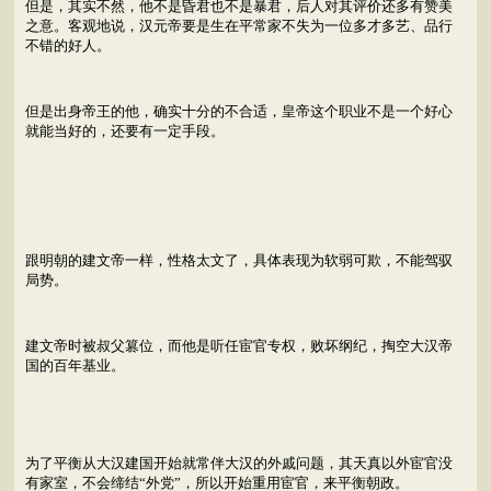
但是，其实不然，他不是昏君也不是暴君，后人对其评价还多有赞美
之意。客观地说，汉元帝要是生在平常家不失为一位多才多艺、品行
不错的好人。
但是出身帝王的他，确实十分的不合适，皇帝这个职业不是一个好心
就能当好的，还要有一定手段。
跟明朝的建文帝一样，性格太文了，具体表现为软弱可欺，不能驾驭
局势。
建文帝时被叔父篡位，而他是听任宦官专权，败坏纲纪，掏空大汉帝
国的百年基业。
为了平衡从大汉建国开始就常伴大汉的外戚问题，其天真以外宦官没
有家室，不会缔结“外党”，所以开始重用宦官，来平衡朝政。