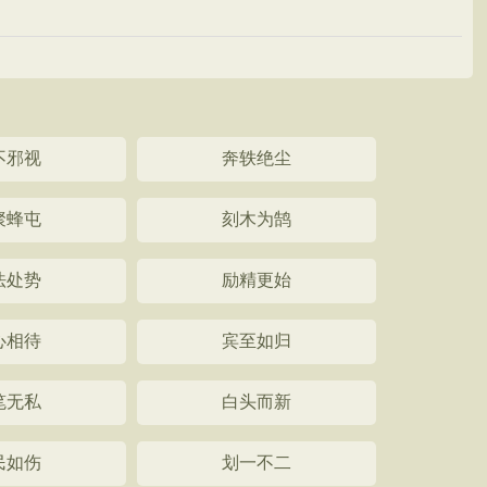
》
不邪视
奔轶绝尘
聚蜂屯
刻木为鹄
法处势
励精更始
心相待
宾至如归
笔无私
白头而新
民如伤
划一不二