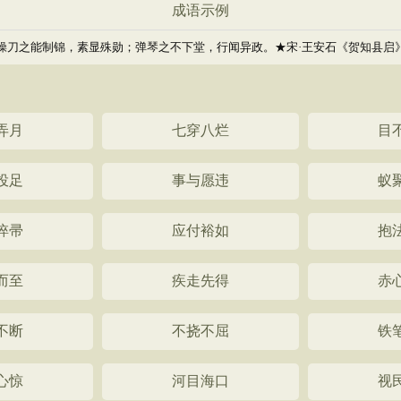
成语示例
操刀之能制锦，素显殊勋；弹琴之不下堂，行闻异政。★宋·王安石《贺知县启
弄月
七穿八烂
目
投足
事与愿违
蚁
谇帚
应付裕如
抱
而至
疾走先得
赤
不断
不挠不屈
铁
心惊
河目海口
视