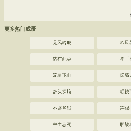
更多热门成语
见风转舵
吟风
诸有此类
举手
流星飞电
阋墙
舒头探脑
联袂
不辟斧钺
连绵
舍生忘死
胆战