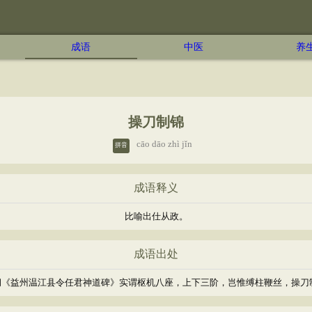
成语
中医
养
操刀制锦
cāo dāo zhì jǐn
拼音
成语释义
比喻出仕从政。
成语出处
炯《益州温江县令任君神道碑》实谓枢机八座，上下三阶，岂惟缚柱鞭丝，操刀